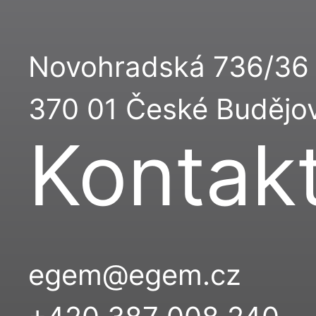
Novohradská 736/36
370 01 České Budějo
Kontak
egem@egem.cz